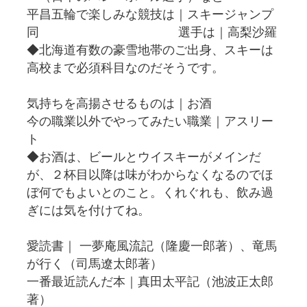
平昌五輪で楽しみな競技は｜スキージャンプ
同 選手は｜高梨沙羅
◆北海道有数の豪雪地帯のご出身、スキーは
高校まで必須科目なのだそうです。
気持ちを高揚させるものは｜お酒
今の職業以外でやってみたい職業｜アスリー
ト
◆お酒は、ビールとウイスキーがメインだ
が、２杯目以降は味がわからなくなるのでほ
ぼ何でもよいとのこと。くれぐれも、飲み過
ぎには気を付けてね。
愛読書｜ 一夢庵風流記（隆慶一郎著）、竜馬
が行く（司馬遼太郎著）
一番最近読んだ本｜真田太平記（池波正太郎
著）